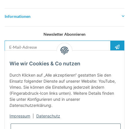
Informationen
Newsletter Abonnieren
E-Mail-Adresse
Anme
Bitte senden Sie mir entsprechend Ihrer
Datenschutzerklärung
regelmäßig und
Wie wir Cookies & Co nutzen
jederzeit widerruflich Informationen zu Ihrem Produktsortiment per E-Mail zu.
Durch Klicken auf „Alle akzeptieren“ gestatten Sie den
5%
Einsatz folgender Dienste auf unserer Website: YouTube,
Newsletter abonieren und
Rabatt-Guschein erhalten. Für Ihren
Vimeo. Sie können die Einstellung jederzeit ändern
nächsten Einkauf. Den Gutschein erhalten Sie per Email nach der
(Fingerabdruck-Icon links unten). Weitere Details finden
erfolgreichen Bestätigung Ihrer Email-Adresse
Sie unter
Konfigurieren
und in unserer
Datenschutzerklärung
.
Impressum
|
Datenschutz