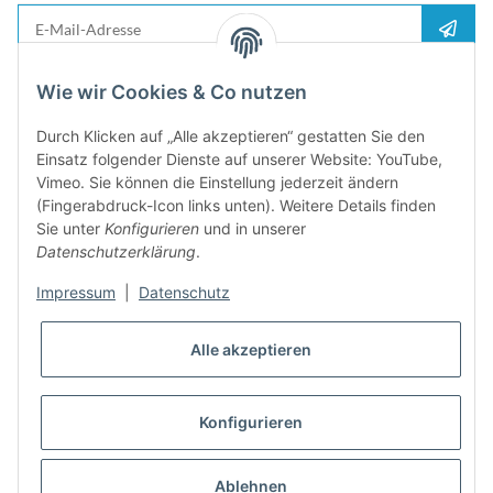
E-Mail-Adresse
Anme
Bitte senden Sie mir entsprechend Ihrer
Datenschutzerklärung
regelmäßig und
Wie wir Cookies & Co nutzen
jederzeit widerruflich Informationen zu Ihrem Produktsortiment per E-Mail zu.
Durch Klicken auf „Alle akzeptieren“ gestatten Sie den
5%
Einsatz folgender Dienste auf unserer Website: YouTube,
Newsletter abonieren und
Rabatt-Guschein erhalten. Für Ihren
Vimeo. Sie können die Einstellung jederzeit ändern
nächsten Einkauf. Den Gutschein erhalten Sie per Email nach der
(Fingerabdruck-Icon links unten). Weitere Details finden
erfolgreichen Bestätigung Ihrer Email-Adresse
Sie unter
Konfigurieren
und in unserer
Datenschutzerklärung
.
Impressum
|
Datenschutz
Alle akzeptieren
Konfigurieren
* Alle Preise inkl. gesetzlicher USt., zzgl.
Versand
Ablehnen