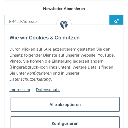
Newsletter Abonnieren
E-Mail-Adresse
Anme
Bitte senden Sie mir entsprechend Ihrer
Datenschutzerklärung
regelmäßig und
Wie wir Cookies & Co nutzen
jederzeit widerruflich Informationen zu Ihrem Produktsortiment per E-Mail zu.
Durch Klicken auf „Alle akzeptieren“ gestatten Sie den
5%
Einsatz folgender Dienste auf unserer Website: YouTube,
Newsletter abonieren und
Rabatt-Guschein erhalten. Für Ihren
Vimeo. Sie können die Einstellung jederzeit ändern
nächsten Einkauf. Den Gutschein erhalten Sie per Email nach der
(Fingerabdruck-Icon links unten). Weitere Details finden
erfolgreichen Bestätigung Ihrer Email-Adresse
Sie unter
Konfigurieren
und in unserer
Datenschutzerklärung
.
Impressum
|
Datenschutz
Alle akzeptieren
Konfigurieren