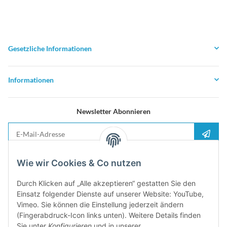
Gesetzliche Informationen
Informationen
Newsletter Abonnieren
E-Mail-Adresse
Anme
Bitte senden Sie mir entsprechend Ihrer
Datenschutzerklärung
regelmäßig und
Wie wir Cookies & Co nutzen
jederzeit widerruflich Informationen zu Ihrem Produktsortiment per E-Mail zu.
Durch Klicken auf „Alle akzeptieren“ gestatten Sie den
5%
Einsatz folgender Dienste auf unserer Website: YouTube,
Newsletter abonieren und
Rabatt-Guschein erhalten. Für Ihren
Vimeo. Sie können die Einstellung jederzeit ändern
nächsten Einkauf. Den Gutschein erhalten Sie per Email nach der
(Fingerabdruck-Icon links unten). Weitere Details finden
erfolgreichen Bestätigung Ihrer Email-Adresse
Sie unter
Konfigurieren
und in unserer