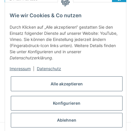
Anme
Bitte senden Sie mir entsprechend Ihrer
Datenschutzerklärung
regelmäßig und
Wie wir Cookies & Co nutzen
jederzeit widerruflich Informationen zu Ihrem Produktsortiment per E-Mail zu.
Durch Klicken auf „Alle akzeptieren“ gestatten Sie den
5%
Einsatz folgender Dienste auf unserer Website: YouTube,
Newsletter abonieren und
Rabatt-Guschein erhalten. Für Ihren
Vimeo. Sie können die Einstellung jederzeit ändern
nächsten Einkauf. Den Gutschein erhalten Sie per Email nach der
(Fingerabdruck-Icon links unten). Weitere Details finden
erfolgreichen Bestätigung Ihrer Email-Adresse
Sie unter
Konfigurieren
und in unserer
Datenschutzerklärung
.
Impressum
|
Datenschutz
Alle akzeptieren
Konfigurieren
* Alle Preise inkl. gesetzlicher USt., zzgl.
Versand
Ablehnen
© Phonepart. Alle Rechte vorbehalten.