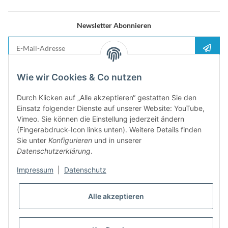
Newsletter Abonnieren
E-Mail-Adresse
Anme
Bitte senden Sie mir entsprechend Ihrer
Datenschutzerklärung
regelmäßig und
Wie wir Cookies & Co nutzen
jederzeit widerruflich Informationen zu Ihrem Produktsortiment per E-Mail zu.
Durch Klicken auf „Alle akzeptieren“ gestatten Sie den
5%
Einsatz folgender Dienste auf unserer Website: YouTube,
Newsletter abonieren und
Rabatt-Guschein erhalten. Für Ihren
Vimeo. Sie können die Einstellung jederzeit ändern
nächsten Einkauf. Den Gutschein erhalten Sie per Email nach der
(Fingerabdruck-Icon links unten). Weitere Details finden
erfolgreichen Bestätigung Ihrer Email-Adresse
Sie unter
Konfigurieren
und in unserer
Datenschutzerklärung
.
Impressum
|
Datenschutz
Alle akzeptieren