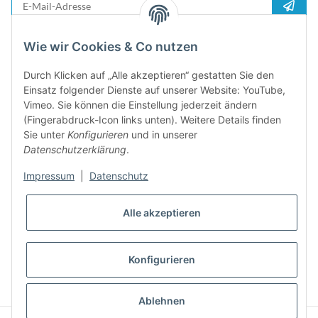
Anme
Bitte senden Sie mir entsprechend Ihrer
Datenschutzerklärung
regelmäßig und
Wie wir Cookies & Co nutzen
jederzeit widerruflich Informationen zu Ihrem Produktsortiment per E-Mail zu.
Durch Klicken auf „Alle akzeptieren“ gestatten Sie den
5%
Einsatz folgender Dienste auf unserer Website: YouTube,
Newsletter abonieren und
Rabatt-Guschein erhalten. Für Ihren
Vimeo. Sie können die Einstellung jederzeit ändern
nächsten Einkauf. Den Gutschein erhalten Sie per Email nach der
(Fingerabdruck-Icon links unten). Weitere Details finden
erfolgreichen Bestätigung Ihrer Email-Adresse
Sie unter
Konfigurieren
und in unserer
Datenschutzerklärung
.
Impressum
|
Datenschutz
Alle akzeptieren
Konfigurieren
* Alle Preise inkl. gesetzlicher USt., zzgl.
Versand
Ablehnen