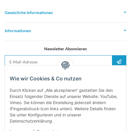
Gesetzliche Informationen
Informationen
Newsletter Abonnieren
E-Mail-Adresse
Anme
Bitte senden Sie mir entsprechend Ihrer
Datenschutzerklärung
regelmäßig und
Wie wir Cookies & Co nutzen
jederzeit widerruflich Informationen zu Ihrem Produktsortiment per E-Mail zu.
Durch Klicken auf „Alle akzeptieren“ gestatten Sie den
5%
Einsatz folgender Dienste auf unserer Website: YouTube,
Newsletter abonieren und
Rabatt-Guschein erhalten. Für Ihren
Vimeo. Sie können die Einstellung jederzeit ändern
nächsten Einkauf. Den Gutschein erhalten Sie per Email nach der
(Fingerabdruck-Icon links unten). Weitere Details finden
erfolgreichen Bestätigung Ihrer Email-Adresse
Sie unter
Konfigurieren
und in unserer
Datenschutzerklärung
.