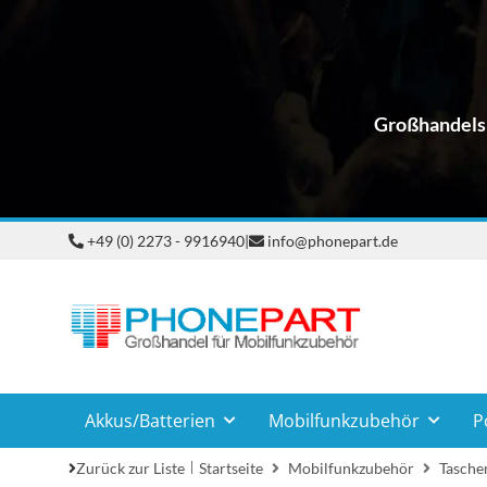
Großhandelsp
+49 (0) 2273 - 9916940
|
info@phonepart.de
Akkus/Batterien
Mobilfunkzubehör
P
Zurück zur Liste
Startseite
Mobilfunkzubehör
Taschen