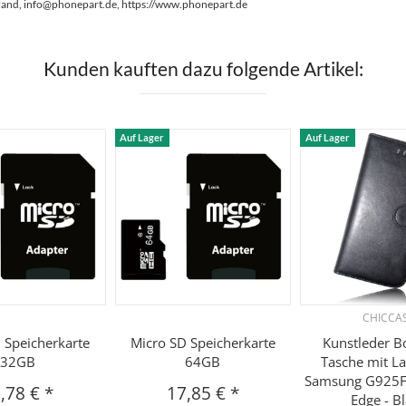
land, info@phonepart.de, https://www.phonepart.de
Kunden kauften dazu folgende Artikel:
Auf Lager
Auf Lager
CHICCA
 Speicherkarte
Micro SD Speicherkarte
Kunstleder B
32GB
64GB
Tasche mit La
Samsung G925F
,78 €
*
17,85 €
*
Edge - B