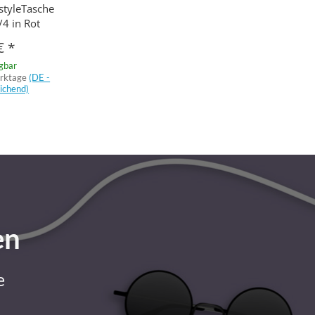
styleTasche
/4 in Rot
 €
*
ügbar
erktage
(DE -
ichend)
en
e