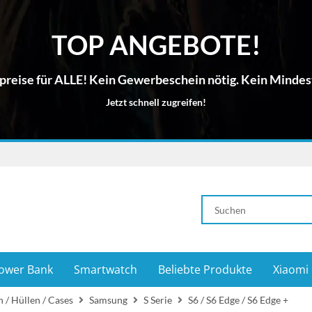
TOP ANGEBOTE!
reise für ALLE! Kein Gewerbeschein nötig. Kein Mindes
Jetzt schnell zugreifen!
ower Bank
Smartwatch
Beliebte Produkte
Xiaomi
 / Hüllen / Cases
Samsung
S Serie
S6 / S6 Edge / S6 Edge +