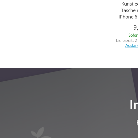
Kunstle
Tasche 
iPhone 6
9
Sofor
Lieferzeit:
2
Auslan
I