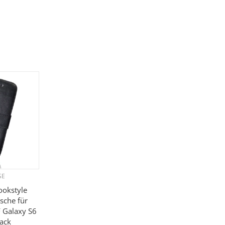
SE
ookstyle
sche für
 Galaxy S6
lack