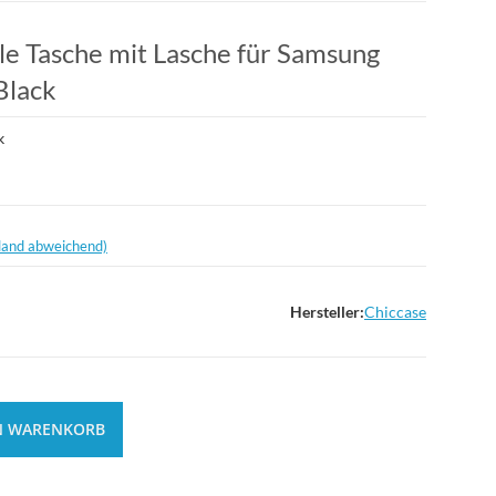
le Tasche mit Lasche für Samsung
Black
k
land abweichend)
Hersteller:
Chiccase
N WARENKORB