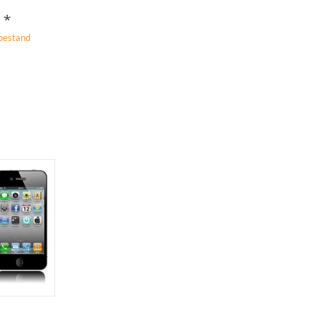
€
*
bestand