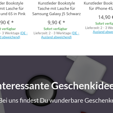
der Bookstyle
Kunstleder Bookstyle
Kunstleder Book
mit Lasche für
Tasche mit Lasche für
für iPhone 4S
 und 6S in Pink
Samsung Galaxy J5 Schwarz
14,90
,90 €
*
9,90 €
*
Sofort verf
Lieferzeit:
2 - 3 W
t verfügbar
Sofort verfügbar
Ausland abwe
 - 3 Werktage
(DE -
Lieferzeit:
2 - 3 Werktage
(DE -
d abweichend)
Ausland abweichend)
nteressante Geschenkide
Bei uns findest Du wunderbare Geschenk