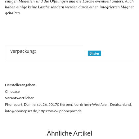
einigen Modellen sind die Öffnungen und die Lasche eventuell anders. Auch
haben einige keine Lasche sondern werden durch einen integrierten Magnet
gehalten.
Verpackung:
Produkteigenschaft
Wert
Blister
Herstellerangaben
Chiccase
Verantwortlicher
Phonepart, Daimlerstr. 26, 50170 Kerpen, Nordrhein-Westfalen, Deutschland,
info@phonepart.de, https://www.phonepart.de
Ähnliche Artikel