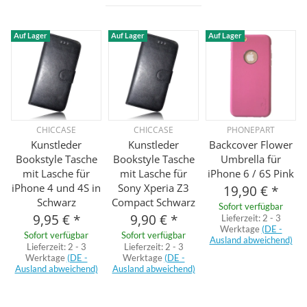
Auf Lager
Auf Lager
Auf Lager
CHICCASE
CHICCASE
PHONEPART
Kunstleder
Kunstleder
Backcover Flower
Bookstyle Tasche
Bookstyle Tasche
Umbrella für
mit Lasche für
mit Lasche für
iPhone 6 / 6S Pink
iPhone 4 und 4S in
Sony Xperia Z3
19,90 €
*
Schwarz
Compact Schwarz
Sofort verfügbar
9,95 €
*
9,90 €
*
Lieferzeit:
2 - 3
Werktage
(DE -
Sofort verfügbar
Sofort verfügbar
Ausland abweichend)
Lieferzeit:
2 - 3
Lieferzeit:
2 - 3
Werktage
(DE -
Werktage
(DE -
Ausland abweichend)
Ausland abweichend)