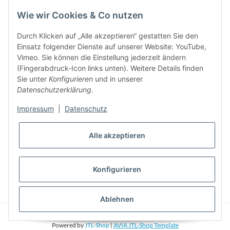
Bitte senden Sie mir entsprechend Ihrer
Datenschutzerklärung
regelmäßig und
Wie wir Cookies & Co nutzen
jederzeit widerruflich Informationen zu Ihrem Produktsortiment per E-Mail zu.
Durch Klicken auf „Alle akzeptieren“ gestatten Sie den
5%
Einsatz folgender Dienste auf unserer Website: YouTube,
Newsletter abonieren und
Rabatt-Guschein erhalten. Für Ihren
Vimeo. Sie können die Einstellung jederzeit ändern
nächsten Einkauf. Den Gutschein erhalten Sie per Email nach der
(Fingerabdruck-Icon links unten). Weitere Details finden
erfolgreichen Bestätigung Ihrer Email-Adresse
Sie unter
Konfigurieren
und in unserer
Datenschutzerklärung
.
Impressum
|
Datenschutz
Alle akzeptieren
Konfigurieren
* Alle Preise inkl. gesetzlicher USt., zzgl.
Versand
Ablehnen
© Phonepart. Alle Rechte vorbehalten.
Powered by
JTL-Shop
|
AVIA JTL-Shop Template