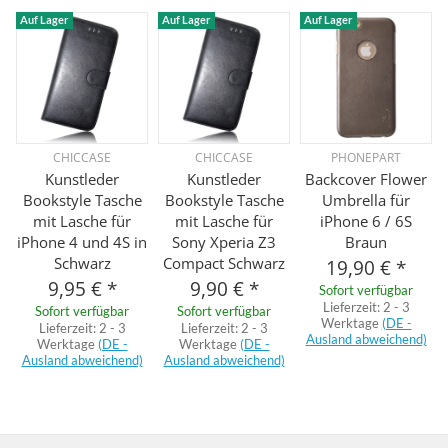
Auf Lager
Auf Lager
Auf Lager
CHICCASE
CHICCASE
PHONEPART
Kunstleder
Kunstleder
Backcover Flower
Bookstyle Tasche
Bookstyle Tasche
Umbrella für
mit Lasche für
mit Lasche für
iPhone 6 / 6S
iPhone 4 und 4S in
Sony Xperia Z3
Braun
Schwarz
Compact Schwarz
19,90 €
*
9,95 €
*
9,90 €
*
Sofort verfügbar
Lieferzeit:
2 - 3
Sofort verfügbar
Sofort verfügbar
Werktage
(DE -
Lieferzeit:
2 - 3
Lieferzeit:
2 - 3
Ausland abweichend)
Werktage
(DE -
Werktage
(DE -
Ausland abweichend)
Ausland abweichend)