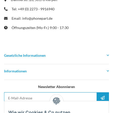
Tel: +49 (0) 2273 - 9916940
Email: info@phonepart.de
Öffnungszeiten (Mo-Fr.) 9:00 - 17:30
Gesetzliche Informationen
Informationen
Newsletter Abonnieren
E-Mail-Adresse
Anme
Bitte senden Sie mir entsprechend Ihrer
Datenschutzerklärung
regelmäßig und
Wie wir Cookies & Co nutzen