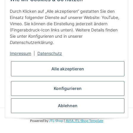
jederzeit widerruflich Informationen zu Ihrem Produktsortiment per E-Mail zu.
Durch Klicken auf „Alle akzeptieren“ gestatten Sie den
5%
Einsatz folgender Dienste auf unserer Website: YouTube,
Newsletter abonieren und
Rabatt-Guschein erhalten. Für Ihren
Vimeo. Sie können die Einstellung jederzeit ändern
nächsten Einkauf. Den Gutschein erhalten Sie per Email nach der
(Fingerabdruck-Icon links unten). Weitere Details finden
erfolgreichen Bestätigung Ihrer Email-Adresse
Sie unter
Konfigurieren
und in unserer
Datenschutzerklärung
.
Impressum
|
Datenschutz
Alle akzeptieren
Konfigurieren
* Alle Preise inkl. gesetzlicher USt., zzgl.
Versand
Ablehnen
© Phonepart. Alle Rechte vorbehalten.
Powered by
JTL-Shop
|
AVIA JTL-Shop Template