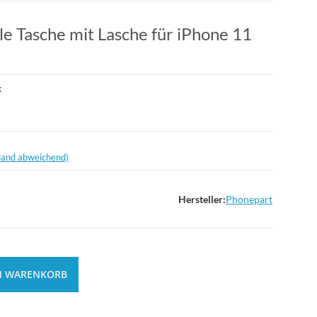
e Tasche mit Lasche für iPhone 11
x
land abweichend)
Hersteller:
Phonepart
N WARENKORB