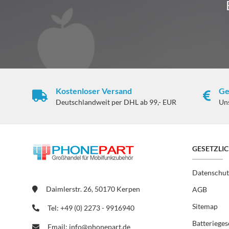
Kostenloser Versand
Ge
Deutschlandweit per DHL ab 99,- EUR
Un
GESETZLI
Datenschut
Daimlerstr. 26, 50170 Kerpen
AGB
Sitemap
Tel: +49 (0) 2273 - 9916940
Batterieges
Email: info@phonepart.de