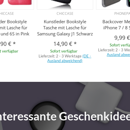
HICCASE
CHICCASE
PHONEP
der Bookstyle
Kunstleder Bookstyle
Backcover Met
mit Lasche für
Tasche mit Lasche für
iPhone 7 / 8
 und 6S in Pink
Samsung Galaxy J1 Schwarz
9,99 
,90 €
*
14,90 €
*
Sofort verf
Lieferzeit:
2 - 3 W
t verfügbar
Sofort verfügbar
Ausland abwe
Lieferzeit:
2 - 3 Werktage
(DE -
Ausland abweichend)
nteressante Geschenkide