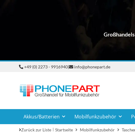
Großhandelsp
+49 (0) 2273 - 9916940
|
info@phonepart.de
Akkus/Batterien
Mobilfunkzubehör
P
Zurück zur Liste
Startseite
Mobilfunkzubehör
Taschen