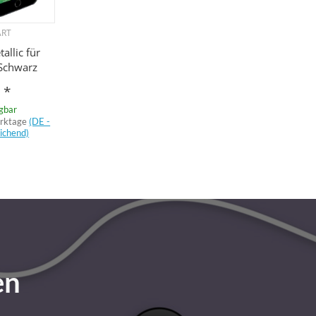
ART
allic für
 Schwarz
€
*
ügbar
erktage
(DE -
ichend)
en