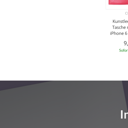
C
Kunstle
Tasche 
iPhone 6
9
Sofor
I