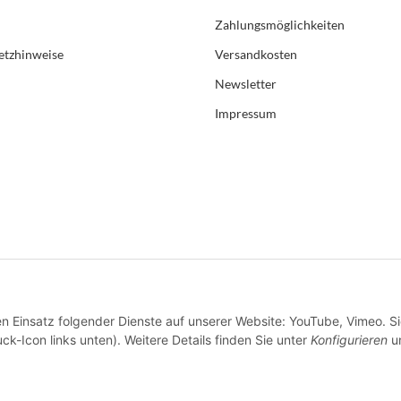
Zahlungsmöglichkeiten
etzhinweise
Versandkosten
Newsletter
Impressum
en Einsatz folgender Dienste auf unserer Website: YouTube, Vimeo. S
ck-Icon links unten). Weitere Details finden Sie unter
Konfigurieren
un
* Alle Preise inkl. gesetzlicher USt., zzgl.
Versand