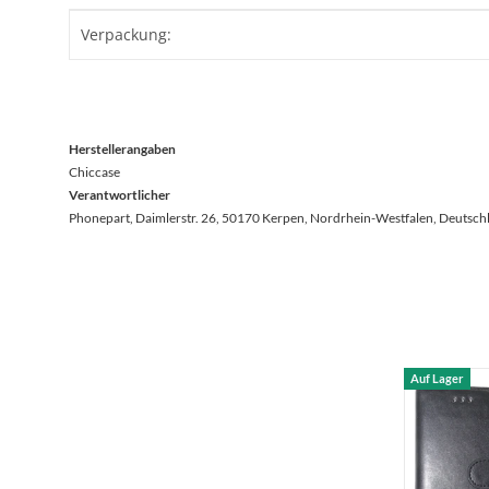
Produkteigenschaft
Wert
Verpackung:
Herstellerangaben
Chiccase
Verantwortlicher
Phonepart, Daimlerstr. 26, 50170 Kerpen, Nordrhein-Westfalen, Deutsch
Auf Lager