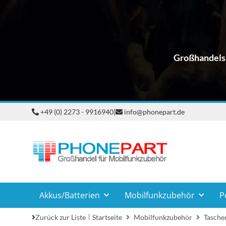
Großhandelsp
+49 (0) 2273 - 9916940
|
info@phonepart.de
Akkus/Batterien
Mobilfunkzubehör
P
Zurück zur Liste
Startseite
Mobilfunkzubehör
Taschen