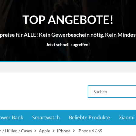
TOP ANGEBOTE!
reise für ALLE! Kein Gewerbeschein nötig. Kein Mindes
Jetzt schnell zugreifen!
ower Bank
Smartwatch
Beliebte Produkte
Xiaomi
 / Hüllen / Cases
Apple
iPhone
iPhone 6 / 6S