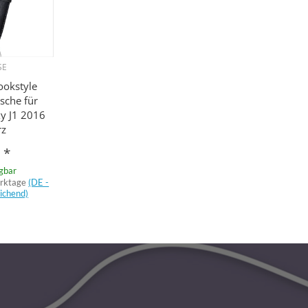
SE
ookstyle
sche für
y J1 2016
rz
€
*
ügbar
erktage
(DE -
ichend)