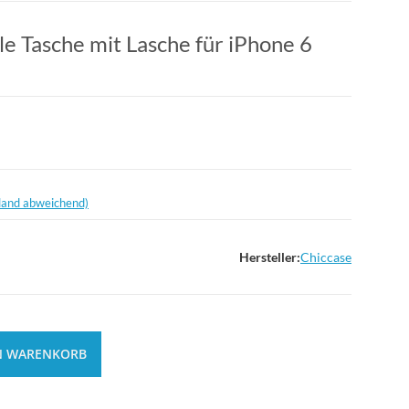
e Tasche mit Lasche für iPhone 6
land abweichend)
Hersteller:
Chiccase
N WARENKORB