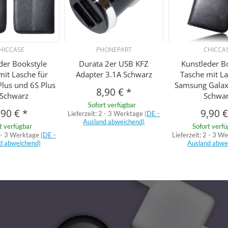
HICCASE
PHONEPART
CHICCA
der Bookstyle
Durata 2er USB KFZ
Kunstleder B
mit Lasche für
Adapter 3.1A Schwarz
Tasche mit La
Plus und 6S Plus
Samsung Galax
8,90 €
*
 Schwarz
Schwa
Sofort verfügbar
,90 €
*
9,90 
Lieferzeit:
2 - 3 Werktage
(DE -
Ausland abweichend)
t verfügbar
Sofort verf
 - 3 Werktage
(DE -
Lieferzeit:
2 - 3 W
d abweichend)
Ausland abwe