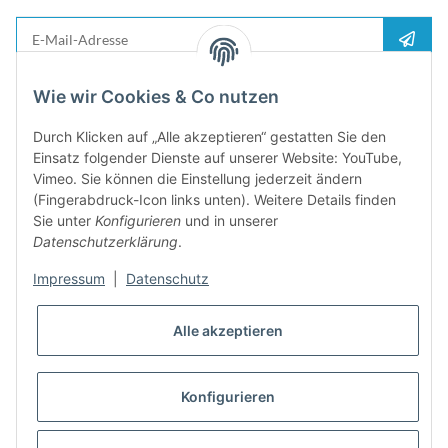
E-Mail-Adresse
Anme
Bitte senden Sie mir entsprechend Ihrer
Datenschutzerklärung
regelmäßig und
Wie wir Cookies & Co nutzen
jederzeit widerruflich Informationen zu Ihrem Produktsortiment per E-Mail zu.
Durch Klicken auf „Alle akzeptieren“ gestatten Sie den
5%
Einsatz folgender Dienste auf unserer Website: YouTube,
Newsletter abonieren und
Rabatt-Guschein erhalten. Für Ihren
Vimeo. Sie können die Einstellung jederzeit ändern
nächsten Einkauf. Den Gutschein erhalten Sie per Email nach der
(Fingerabdruck-Icon links unten). Weitere Details finden
erfolgreichen Bestätigung Ihrer Email-Adresse
Sie unter
Konfigurieren
und in unserer
Datenschutzerklärung
.
Impressum
|
Datenschutz
Alle akzeptieren
Konfigurieren
* Alle Preise inkl. gesetzlicher USt., zzgl.
Versand