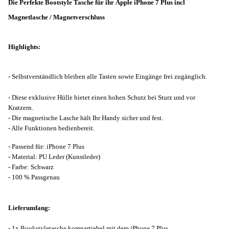
Die Perfekte Bootstyle Tasche für ihr Apple iPhone 7 Plus incl
Magnetlasche / Magnetverschluss
Highlights:
- Selbstverständlich bleiben alle Tasten sowie Eingänge frei zugänglich.
- Diese exklusive Hülle bietet einen hohen Schutz bei Sturz und vor
Kratzern.
- Die magnetische Lasche hält Ihr Handy sicher und fest.
- Alle Funktionen bedienbereit.
- Passend für: iPhone 7 Plus
- Material: PU Leder (Kunstleder)
- Farbe: Schwarz
- 100 % Passgenau
Lieferumfang:
- 1x Bookstyletasche kompartiebel mit dem iPhone 7 Plus