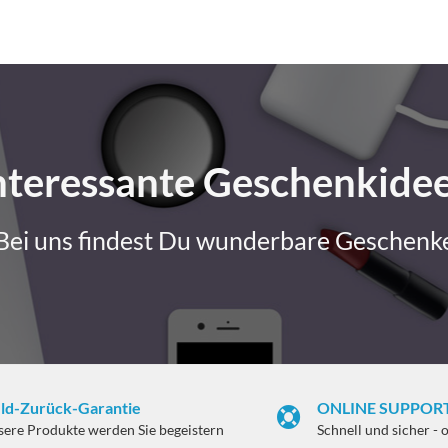
nteressante Geschenkide
Bei uns findest Du wunderbare Geschenk
ld-Zurück-Garantie
ONLINE SUPPORT
sere Produkte werden Sie begeistern
Schnell und sicher - 