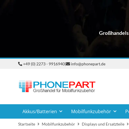
Großhandelsp
+49 (0) 2273 - 9916940
|
info@phonepart.de
Akkus/Batterien
Mobilfunkzubehör
P
Startseite
Mobilfunkzubehör
Displays und Ersatzteile