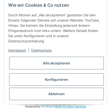
Bitte senden Sie mir entsprechend Ihrer
Datenschutzerklärung
regelmäßig und
Wie wir Cookies & Co nutzen
jederzeit widerruflich Informationen zu Ihrem Produktsortiment per E-Mail zu.
Durch Klicken auf „Alle akzeptieren“ gestatten Sie den
5%
Einsatz folgender Dienste auf unserer Website: YouTube,
Newsletter abonieren und
Rabatt-Guschein erhalten. Für Ihren
Vimeo. Sie können die Einstellung jederzeit ändern
nächsten Einkauf. Den Gutschein erhalten Sie per Email nach der
(Fingerabdruck-Icon links unten). Weitere Details finden
erfolgreichen Bestätigung Ihrer Email-Adresse
Sie unter
Konfigurieren
und in unserer
Datenschutzerklärung
.
Impressum
|
Datenschutz
Alle akzeptieren
Konfigurieren
* Alle Preise inkl. gesetzlicher USt., zzgl.
Versand
Ablehnen
© Phonepart. Alle Rechte vorbehalten.
Powered by
JTL-Shop
|
AVIA JTL-Shop Template