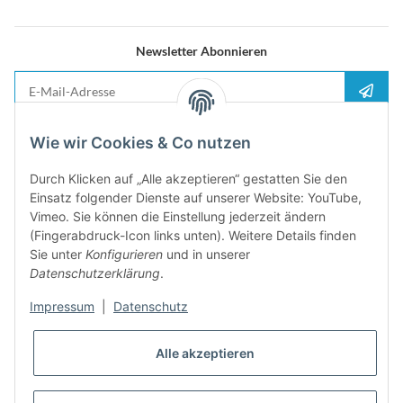
Newsletter Abonnieren
E-Mail-Adresse
Anme
Bitte senden Sie mir entsprechend Ihrer
Datenschutzerklärung
regelmäßig und
Wie wir Cookies & Co nutzen
jederzeit widerruflich Informationen zu Ihrem Produktsortiment per E-Mail zu.
Durch Klicken auf „Alle akzeptieren“ gestatten Sie den
5%
Einsatz folgender Dienste auf unserer Website: YouTube,
Newsletter abonieren und
Rabatt-Guschein erhalten. Für Ihren
Vimeo. Sie können die Einstellung jederzeit ändern
nächsten Einkauf. Den Gutschein erhalten Sie per Email nach der
(Fingerabdruck-Icon links unten). Weitere Details finden
erfolgreichen Bestätigung Ihrer Email-Adresse
Sie unter
Konfigurieren
und in unserer
Datenschutzerklärung
.
Impressum
|
Datenschutz
Alle akzeptieren