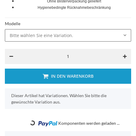
Ohne Blisterverpackung geliefert
Hygienebedingte Rücknahmebeschränkung
Modelle
Bitte wählen Sie eine Variation.
IN DEN WARENKORB
x
Dieser Artikel hat Variationen. Wählen Sie bitte die
gewünschte Variation aus.
Komponenten werden geladen ...
Loading...