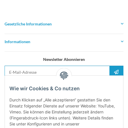
Gesetzliche Informationen
Informationen
Newsletter Abonnieren
E-Mail-Adresse
Anme
Bitte senden Sie mir entsprechend Ihrer
Datenschutzerklärung
regelmäßig und
Wie wir Cookies & Co nutzen
jederzeit widerruflich Informationen zu Ihrem Produktsortiment per E-Mail zu.
Durch Klicken auf „Alle akzeptieren“ gestatten Sie den
5%
Einsatz folgender Dienste auf unserer Website: YouTube,
Newsletter abonieren und
Rabatt-Guschein erhalten. Für Ihren
Vimeo. Sie können die Einstellung jederzeit ändern
nächsten Einkauf. Den Gutschein erhalten Sie per Email nach der
(Fingerabdruck-Icon links unten). Weitere Details finden
erfolgreichen Bestätigung Ihrer Email-Adresse
Sie unter
Konfigurieren
und in unserer