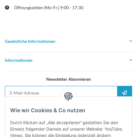
Öffnungszeiten (Mo-Fr.) 9:00 - 17:30
Gesetzliche Informationen
Informationen
Newsletter Abonnieren
E-Mail-Adresse
Anme
Bitte senden Sie mir entsprechend Ihrer
Datenschutzerklärung
regelmäßig und
Wie wir Cookies & Co nutzen
jederzeit widerruflich Informationen zu Ihrem Produktsortiment per E-Mail zu.
Durch Klicken auf „Alle akzeptieren“ gestatten Sie den
5%
Einsatz folgender Dienste auf unserer Website: YouTube,
Newsletter abonieren und
Rabatt-Guschein erhalten. Für Ihren
Vimeo. Sie können die Einstellung jederzeit ändern
nächsten Einkauf. Den Gutschein erhalten Sie per Email nach der