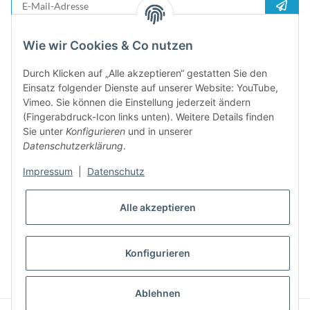
Anme
Bitte senden Sie mir entsprechend Ihrer
Datenschutzerklärung
regelmäßig und
Wie wir Cookies & Co nutzen
jederzeit widerruflich Informationen zu Ihrem Produktsortiment per E-Mail zu.
Durch Klicken auf „Alle akzeptieren“ gestatten Sie den
5%
Einsatz folgender Dienste auf unserer Website: YouTube,
Newsletter abonieren und
Rabatt-Guschein erhalten. Für Ihren
Vimeo. Sie können die Einstellung jederzeit ändern
nächsten Einkauf. Den Gutschein erhalten Sie per Email nach der
(Fingerabdruck-Icon links unten). Weitere Details finden
erfolgreichen Bestätigung Ihrer Email-Adresse
Sie unter
Konfigurieren
und in unserer
Datenschutzerklärung
.
Impressum
|
Datenschutz
Alle akzeptieren
Konfigurieren
* Alle Preise inkl. gesetzlicher USt., zzgl.
Versand
Ablehnen