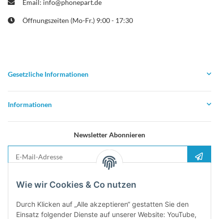
Email: info@phonepart.de
Öffnungszeiten (Mo-Fr.) 9:00 - 17:30
Gesetzliche Informationen
Informationen
Newsletter Abonnieren
E-Mail-Adresse
Anme
Bitte senden Sie mir entsprechend Ihrer
Datenschutzerklärung
regelmäßig und
Wie wir Cookies & Co nutzen
jederzeit widerruflich Informationen zu Ihrem Produktsortiment per E-Mail zu.
Durch Klicken auf „Alle akzeptieren“ gestatten Sie den
5%
Einsatz folgender Dienste auf unserer Website: YouTube,
Newsletter abonieren und
Rabatt-Guschein erhalten. Für Ihren