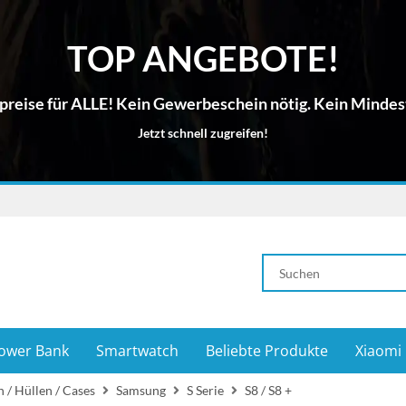
TOP ANGEBOTE!
reise für ALLE! Kein Gewerbeschein nötig. Kein Mindes
Jetzt schnell zugreifen!
ower Bank
Smartwatch
Beliebte Produkte
Xiaomi
 / Hüllen / Cases
Samsung
S Serie
S8 / S8 +