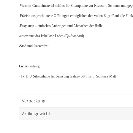
-Weiches Gummimaterial schützt Ihr Smartphone vor Kratzern, Schmutz und geg
-Präzise ausgeschnittene Öffnungen ermöglichen den vollen Zugriff auf alle Fun
-Easy snap – einfaches Anbringen und Abmachen der Hülle
-unterstützt das kabellose Laden (Qi-Standard)
-Stoß und Rutschfest
Lieferumfang:
- 1x TPU Silikonhülle für Samsung Galaxy S8 Plus in Schwarz Matt
Produkteigenschaft
Wert
Verpackung:
Artikelgewicht: