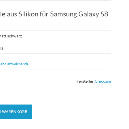
e aus Silikon für Samsung Galaxy S8
matt schwarz
rz
land abweichend)
Hersteller:
Chiccase
N WARENKORB