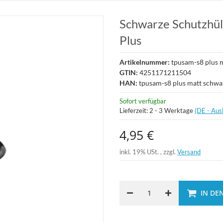
Schwarze Schutzhüll
Plus
Artikelnummer:
tpusam-s8 plus 
GTIN:
4251171211504
HAN:
tpusam-s8 plus matt schwa
Sofort verfügbar
Lieferzeit:
2 - 3 Werktage
(DE - Aus
4,95 €
inkl. 19% USt. , zzgl.
Versand
IN DE