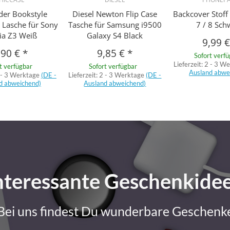
der Bookstyle
Diesel Newton Flip Case
Backcover Stoff
 Lasche für Sony
Tasche für Samsung i9500
7 / 8 Sch
ia Z3 Weiß
Galaxy S4 Black
9,99 
,90 €
*
9,85 €
*
Sofort verf
Lieferzeit:
2 - 3 W
t verfügbar
Sofort verfügbar
Ausland abwe
 - 3 Werktage
(DE -
Lieferzeit:
2 - 3 Werktage
(DE -
d abweichend)
Ausland abweichend)
nteressante Geschenkide
Bei uns findest Du wunderbare Geschenk