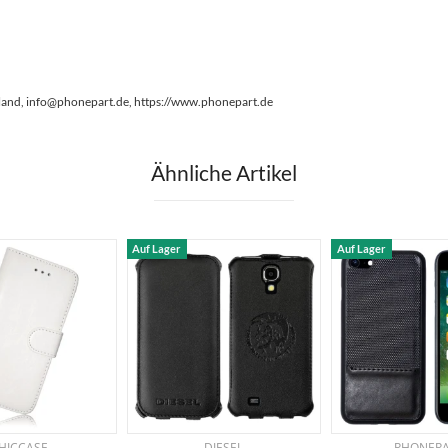
land, info@phonepart.de, https://www.phonepart.de
Ähnliche Artikel
Auf Lager
Auf Lager
HICCASE
DIESEL
PHONEP