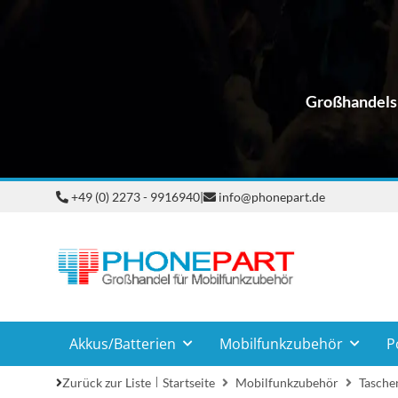
Großhandelsp
+49 (0) 2273 - 9916940
|
info@phonepart.de
Akkus/Batterien
Mobilfunkzubehör
P
Zurück zur Liste
Startseite
Mobilfunkzubehör
Taschen