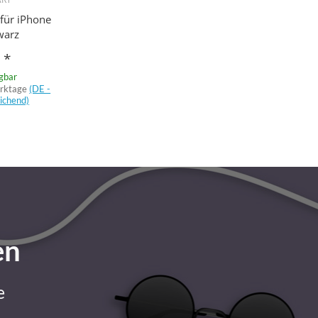
 für iPhone
warz
€
*
ügbar
erktage
(DE -
ichend)
en
e