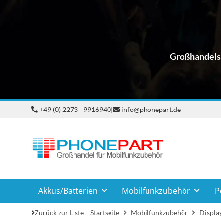
Großhandelsp
+49 (0) 2273 - 9916940
|
info@phonepart.de
Akkus/Batterien
Mobilfunkzubehör
P
Zurück zur Liste
Startseite
Mobilfunkzubehör
Displa