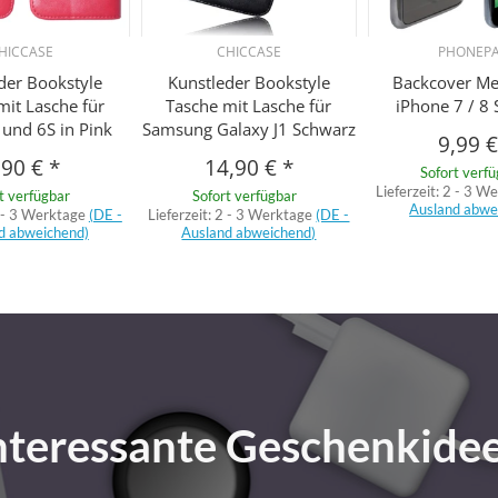
HICCASE
CHICCASE
PHONEP
der Bookstyle
Kunstleder Bookstyle
Backcover Met
mit Lasche für
Tasche mit Lasche für
iPhone 7 / 8
 und 6S in Pink
Samsung Galaxy J1 Schwarz
9,99 
,90 €
*
14,90 €
*
Sofort verf
Lieferzeit:
2 - 3 W
t verfügbar
Sofort verfügbar
Ausland abwe
 - 3 Werktage
(DE -
Lieferzeit:
2 - 3 Werktage
(DE -
d abweichend)
Ausland abweichend)
nteressante Geschenkide