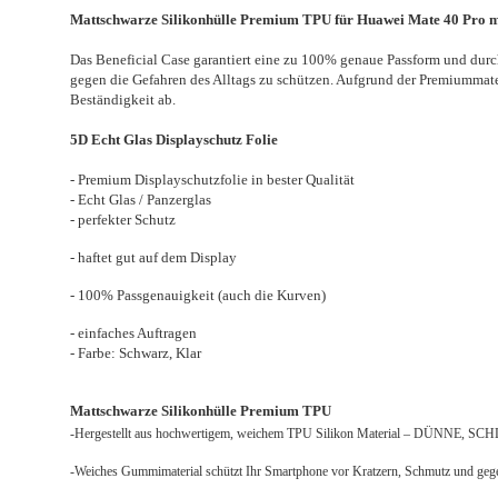
Mattschwarze Silikonhülle Premium TPU für Huawei Mate 40 Pro
m
Das Beneficial Case garantiert eine zu 100% genaue Passform und durch 
gegen die Gefahren des Alltags zu schützen. Aufgrund der Premiummate
Beständigkeit ab.
5D Echt Glas Displayschutz Folie
- Premium Displayschutzfolie in bester Qualität
- Echt Glas / Panzerglas
- perfekter Schutz
- haftet gut auf dem Display
- 100% Passgenauigkeit (auch die Kurven)
- einfaches Auftragen
- Farbe: Schwarz, Klar
Mattschwarze Silikonhülle Premium TPU
-Hergestellt aus hochwertigem, weichem TPU Silikon Material – DÜNNE
-Weiches Gummimaterial schützt Ihr Smartphone vor Kratzern, Schmutz und geg