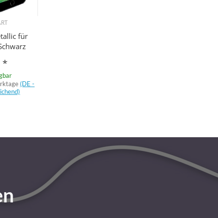
ART
allic für
 Schwarz
€
*
ügbar
erktage
(DE -
ichend)
en