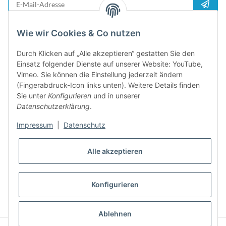
Anme
Bitte senden Sie mir entsprechend Ihrer
Datenschutzerklärung
regelmäßig und
Wie wir Cookies & Co nutzen
jederzeit widerruflich Informationen zu Ihrem Produktsortiment per E-Mail zu.
Durch Klicken auf „Alle akzeptieren“ gestatten Sie den
5%
Einsatz folgender Dienste auf unserer Website: YouTube,
Newsletter abonieren und
Rabatt-Guschein erhalten. Für Ihren
Vimeo. Sie können die Einstellung jederzeit ändern
nächsten Einkauf. Den Gutschein erhalten Sie per Email nach der
(Fingerabdruck-Icon links unten). Weitere Details finden
erfolgreichen Bestätigung Ihrer Email-Adresse
Sie unter
Konfigurieren
und in unserer
Datenschutzerklärung
.
Impressum
|
Datenschutz
Alle akzeptieren
Konfigurieren
* Alle Preise inkl. gesetzlicher USt., zzgl.
Versand
Ablehnen