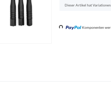
x
Dieser Artikel hat Variationen
Loading...
Komponenten werde