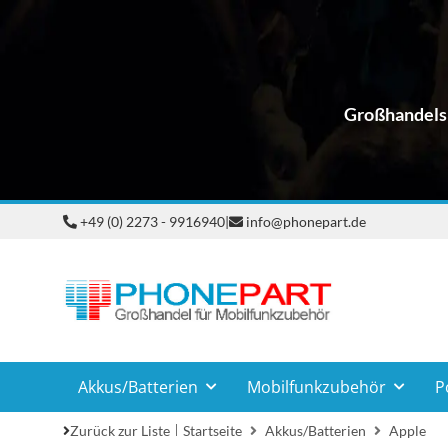
Großhandelsp
+49 (0) 2273 - 9916940
|
info@phonepart.de
Akkus/Batterien
Mobilfunkzubehör
P
Zurück zur Liste
Startseite
Akkus/Batterien
Apple