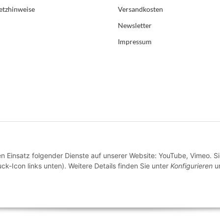
etzhinweise
Versandkosten
Newsletter
Impressum
en Einsatz folgender Dienste auf unserer Website: YouTube, Vimeo. S
ck-Icon links unten). Weitere Details finden Sie unter
Konfigurieren
un
* Alle Preise inkl. gesetzlicher USt., zzgl.
Versand