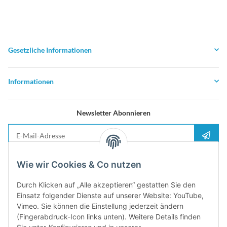
Gesetzliche Informationen
Informationen
Newsletter Abonnieren
E-Mail-Adresse
Anme
Bitte senden Sie mir entsprechend Ihrer
Datenschutzerklärung
regelmäßig und
Wie wir Cookies & Co nutzen
jederzeit widerruflich Informationen zu Ihrem Produktsortiment per E-Mail zu.
Durch Klicken auf „Alle akzeptieren“ gestatten Sie den
5%
Einsatz folgender Dienste auf unserer Website: YouTube,
Newsletter abonieren und
Rabatt-Guschein erhalten. Für Ihren
Vimeo. Sie können die Einstellung jederzeit ändern
nächsten Einkauf. Den Gutschein erhalten Sie per Email nach der
(Fingerabdruck-Icon links unten). Weitere Details finden
erfolgreichen Bestätigung Ihrer Email-Adresse