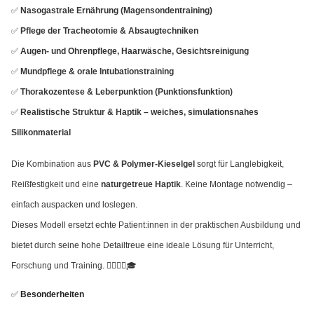
✅
Nasogastrale Ernährung (Magensondentraining)
✅
Pflege der Tracheotomie & Absaugtechniken
✅
Augen- und Ohrenpflege, Haarwäsche, Gesichtsreinigung
✅
Mundpflege & orale Intubationstraining
✅
Thorakozentese & Leberpunktion (Punktionsfunktion)
✅
Realistische Struktur & Haptik – weiches, simulationsnahes
Silikonmaterial
Die Kombination aus
PVC & Polymer-Kieselgel
sorgt für Langlebigkeit,
Reißfestigkeit und eine
naturgetreue Haptik
. Keine Montage notwendig –
einfach auspacken und loslegen.
Dieses Modell ersetzt echte Patient:innen in der praktischen Ausbildung und
bietet durch seine hohe Detailtreue eine ideale Lösung für Unterricht,
Forschung und Training. 👨‍⚕️🧑‍⚕️🎓
✅
Besonderheiten