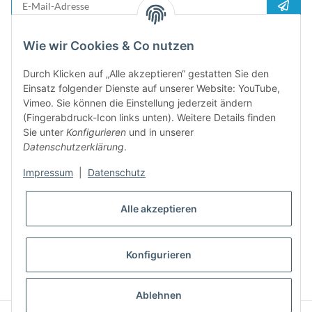
Anme
Bitte senden Sie mir entsprechend Ihrer
Datenschutzerklärung
regelmäßig und
Wie wir Cookies & Co nutzen
jederzeit widerruflich Informationen zu Ihrem Produktsortiment per E-Mail zu.
Durch Klicken auf „Alle akzeptieren“ gestatten Sie den
5%
Einsatz folgender Dienste auf unserer Website: YouTube,
Newsletter abonieren und
Rabatt-Guschein erhalten. Für Ihren
Vimeo. Sie können die Einstellung jederzeit ändern
nächsten Einkauf. Den Gutschein erhalten Sie per Email nach der
(Fingerabdruck-Icon links unten). Weitere Details finden
erfolgreichen Bestätigung Ihrer Email-Adresse
Sie unter
Konfigurieren
und in unserer
Datenschutzerklärung
.
Impressum
|
Datenschutz
Alle akzeptieren
Konfigurieren
* Alle Preise inkl. gesetzlicher USt., zzgl.
Versand
Ablehnen