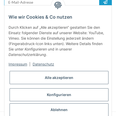
Anme
Bitte senden Sie mir entsprechend Ihrer
Datenschutzerklärung
regelmäßig und
Wie wir Cookies & Co nutzen
jederzeit widerruflich Informationen zu Ihrem Produktsortiment per E-Mail zu.
Durch Klicken auf „Alle akzeptieren“ gestatten Sie den
5%
Einsatz folgender Dienste auf unserer Website: YouTube,
Newsletter abonieren und
Rabatt-Guschein erhalten. Für Ihren
Vimeo. Sie können die Einstellung jederzeit ändern
nächsten Einkauf. Den Gutschein erhalten Sie per Email nach der
(Fingerabdruck-Icon links unten). Weitere Details finden
erfolgreichen Bestätigung Ihrer Email-Adresse
Sie unter
Konfigurieren
und in unserer
Datenschutzerklärung
.
Impressum
|
Datenschutz
Alle akzeptieren
Konfigurieren
* Alle Preise inkl. gesetzlicher USt., zzgl.
Versand
Ablehnen