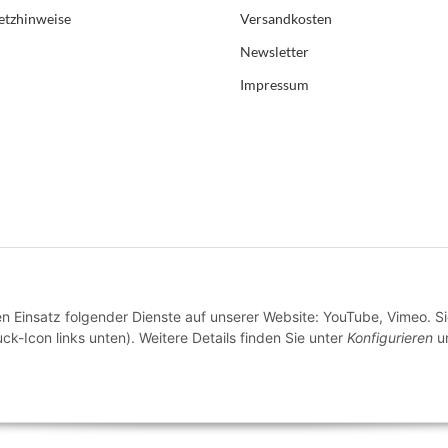
etzhinweise
Versandkosten
Newsletter
Impressum
en Einsatz folgender Dienste auf unserer Website: YouTube, Vimeo. S
ck-Icon links unten). Weitere Details finden Sie unter
Konfigurieren
un
* Alle Preise inkl. gesetzlicher USt., zzgl.
Versand