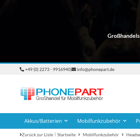
Großhandelsp
+49 (0) 2273 - 9916940
|
info@phonepart.de
Akkus/Batterien
Mobilfunkzubehör
P
Zurück zur Liste
Startseite
Mobilfunkzubehör
Headse