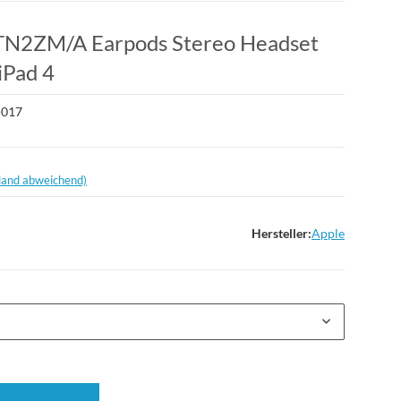
TN2ZM/A Earpods Stereo Headset
iPad 4
-017
land abweichend)
Hersteller:
Apple