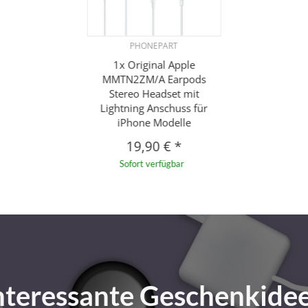
PHONEPART
1x Original Apple
MMTN2ZM/A Earpods
Stereo Headset mit
Lightning Anschuss für
iPhone Modelle
19,90 €
*
Sofort verfügbar
nteressante Geschenkide