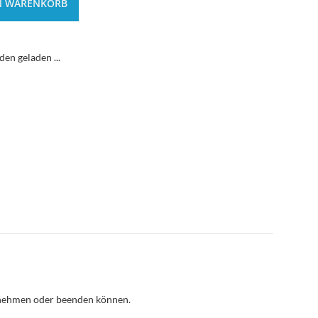
N WARENKORB
n geladen ...
nnehmen oder beenden können.