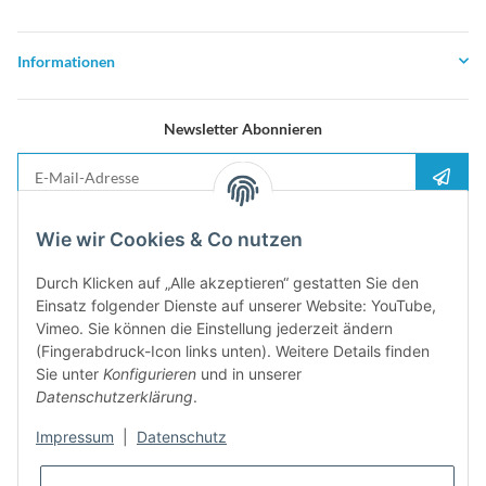
Informationen
Newsletter Abonnieren
E-Mail-Adresse
Anme
Bitte senden Sie mir entsprechend Ihrer
Datenschutzerklärung
regelmäßig und
Wie wir Cookies & Co nutzen
jederzeit widerruflich Informationen zu Ihrem Produktsortiment per E-Mail zu.
Durch Klicken auf „Alle akzeptieren“ gestatten Sie den
5%
Einsatz folgender Dienste auf unserer Website: YouTube,
Newsletter abonieren und
Rabatt-Guschein erhalten. Für Ihren
Vimeo. Sie können die Einstellung jederzeit ändern
nächsten Einkauf. Den Gutschein erhalten Sie per Email nach der
(Fingerabdruck-Icon links unten). Weitere Details finden
erfolgreichen Bestätigung Ihrer Email-Adresse
Sie unter
Konfigurieren
und in unserer
Datenschutzerklärung
.
Impressum
|
Datenschutz