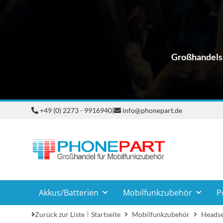
Großhandelsp
+49 (0) 2273 - 9916940
|
info@phonepart.de
Akkus/Batterien
Mobilfunkzubehör
P
Zurück zur Liste
Startseite
Mobilfunkzubehör
Headse