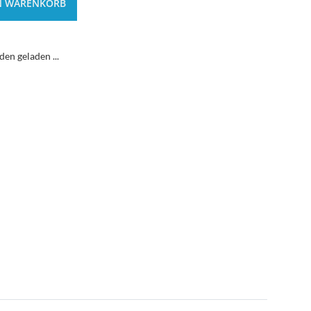
N WARENKORB
n geladen ...