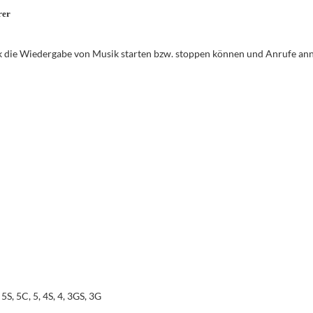
rer
k die Wiedergabe von Musik starten bzw. stoppen können und Anrufe a
 5S, 5C, 5, 4S, 4, 3GS, 3G