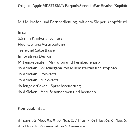
Original Apple MD827ZM/A
Earpods
Stereo inEar Headset Kopfhö
Mit Mikrofon und Fernbedienung, mit dem Sie per Knopfdruc
InEar
3,5 mm Klinkenanschluss
Hochwertige Verarbeitung
Tiefe und Satte Bässe
Innovatives Design
Mit eingebautem Mikrofon und Fernbedienung
1x drücken - Wiedergabe von Musik starten und stoppen
2x drücken - vorwärts
3x drücken - rückwärts
1x lange drücken - Sprachsteuerung
1x drücken - Anrufe annehmen und beenden
Kompatibilität:
iPhone: Xs Max, Xs, Xr, 8 Plus, 8, 7 Plus, 7, 6s Plus, 6s, 6 Plus, 6,
iPod touch - 6. Generation 5. Generation