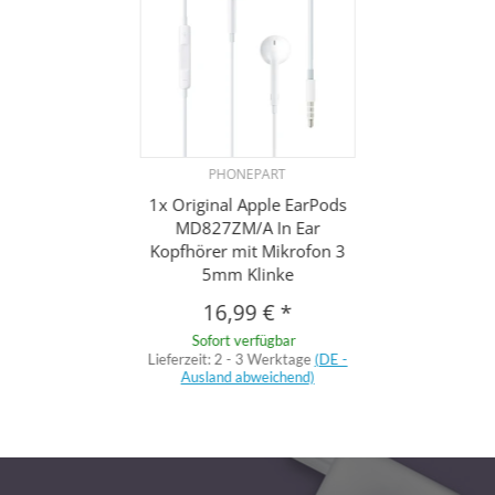
PHONEPART
1x Original Apple EarPods
MD827ZM/A In Ear
Kopfhörer mit Mikrofon 3
5mm Klinke
16,99 €
*
Sofort verfügbar
Lieferzeit:
2 - 3 Werktage
(DE -
Ausland abweichend)