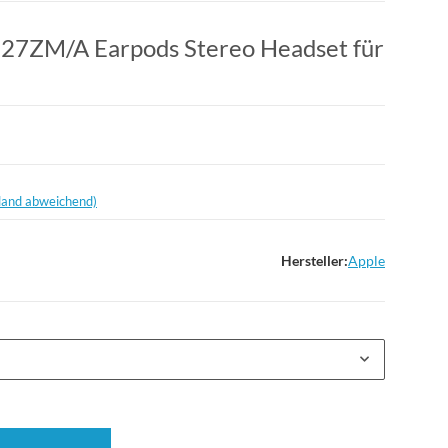
827ZM/A Earpods Stereo Headset für
land abweichend)
Hersteller:
Apple